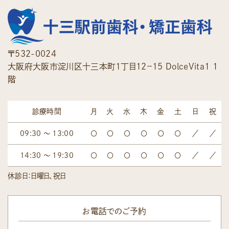
〒532-0024
大阪府大阪市淀川区十三本町１丁目１２−１５ ＤｏｌｃｅＶｉｔａ１ 1
階
診療時間
月
火
水
木
金
土
日
祝
09:30 ～ 13:00
〇
〇
〇
〇
〇
〇
／
／
14:30 ～ 19:30
〇
〇
〇
〇
〇
〇
／
／
休診日：日曜日、祝日
お電話でのご予約