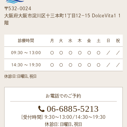
〒532-0024
大阪府大阪市淀川区十三本町１丁目１２−１５ ＤｏｌｃｅＶｉｔａ１ 1
階
診療時間
月
火
水
木
金
土
日
祝
09:30 ～ 13:00
〇
〇
〇
〇
〇
〇
／
／
14:30 ～ 19:30
〇
〇
〇
〇
〇
〇
／
／
休診日：日曜日、祝日
お電話でのご予約
06-6885-5213
[受付時間] 9:30～13:00/14:30～19:30
休診日：日曜日、祝日